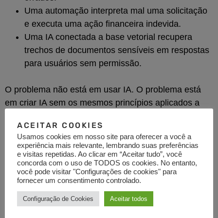
Uma automação interpreta mal uma solicitação
e executa uma ação financeira indevida.
Uma IA conectada a base vetorial recupera
trechos de documentos sensíveis em respostas
para usuários sem permissão.
O problema não está em usar IA. O problema está
em criar IA sem os mesmos princípios aplicados a
mínimo privilégio,
qualquer sistema crítico:
ACEITAR COOKIES
autenticação forte, segregação de acesso,
Usamos cookies em nosso site para oferecer a você a
trilha de auditoria, revisão de código, testes
experiência mais relevante, lembrando suas preferências
de segurança, monitoramento e plano de
e visitas repetidas. Ao clicar em “Aceitar tudo”, você
concorda com o uso de TODOS os cookies. No entanto,
resposta a incidentes
.
você pode visitar "Configurações de cookies" para
fornecer um consentimento controlado.
Bases vetoriais e
Configuração de Cookies
Aceitar todos