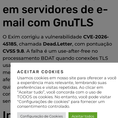
em servidores de e-
mail com GnuTLS
O Exim corrigiu a vulnerabilidade
CVE-2026-
45185
, chamada
Dead.Letter
, com pontuação
CVSS 9.8
. A falha é um use-after-free no
processamento BDAT quando conexões TLS
usam GnuTLS, podendo causar corrupção de
ACEITAR COOKIES
memória e potencial execução de código. Ela
Usamos cookies em nosso site para oferecer a você
afeta versões do Exim de
4.97 até 4.99.2
a experiência mais relevante, lembrando suas
quando compiladas com
USE_GNUTLS=yes
. A
preferências e visitas repetidas. Ao clicar em
“Aceitar tudo”, você concorda com o uso de
correção foi disponibilizada na versão
4.99.3
,
TODOS os cookies. No entanto, você pode visitar
sem mitigação completa alternativa.
"Configurações de cookies" para fornecer um
consentimento controlado.
Instructure/Canvas:
Configuração de Cookies
Aceitar todos